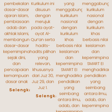
pembekalan
Kurikulum ini
yang
menggabungk
dasar-dasar
disusun
menggabungkan
kurikulum
ajaran Islam,
dengan
kurikulum
nasional
pembiasaan
merujuk
nasional
dengan
adab dan
pada ayat-
dengan
kurikulum
akhlak Islami,
ayat Al-
kurikulum
khas
membangun
Qur’an serta
khas
berbasis nilai
dasar-dasar
hadits-
berbasis nilai
keislaman
kepemimpinan
hadits pilihan
keislaman
dan
sejak dini,
yang
dan
kepemimpinan
dan
relevan,
kepemimpinan,
SMART EI
pencapaian
khususnya
SMART EI
menghadirkan
kemampuan
dari Juz 30,
menghadirkan
pendidikan
dasar anak
Juz 29, dan
pendidikan
yang
Juz 1.
yang
seimbang
Selengkapnya...
seimbang
antara ilmu,
Selengkapnya...
antara ilmu,
adab, dan
adab, dan
kepemimpinan
kepemimpinan.