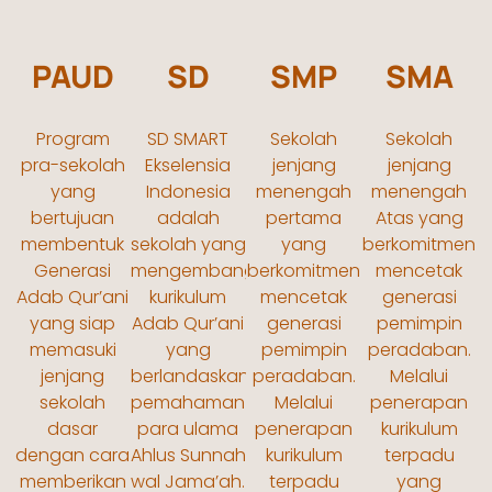
PAUD
SD
SMP
SMA
Program
SD SMART
Sekolah
Sekolah
pra-sekolah
Ekselensia
jenjang
jenjang
yang
Indonesia
menengah
menengah
bertujuan
adalah
pertama
Atas yang
membentuk
sekolah yang
yang
berkomitmen
Generasi
mengembangkan
berkomitmen
mencetak
Adab Qur’ani
kurikulum
mencetak
generasi
yang siap
Adab Qur’ani
generasi
pemimpin
memasuki
yang
pemimpin
peradaban.
jenjang
berlandaskan
peradaban.
Melalui
sekolah
pemahaman
Melalui
penerapan
dasar
para ulama
penerapan
kurikulum
dengan cara
Ahlus Sunnah
kurikulum
terpadu
memberikan
wal Jama’ah.
terpadu
yang