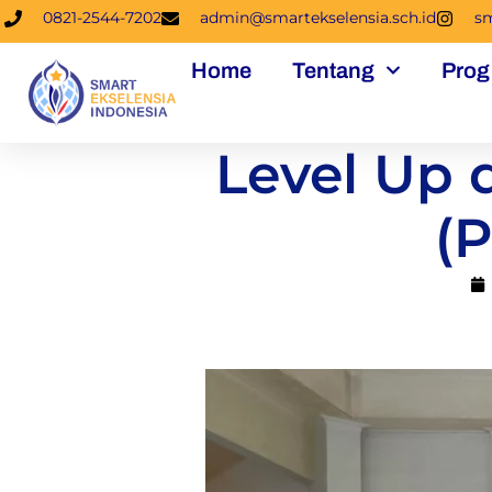
0821-2544-7202
admin@smartekselensia.sch.id
sm
Home
Tentang
Prog
Level Up 
(