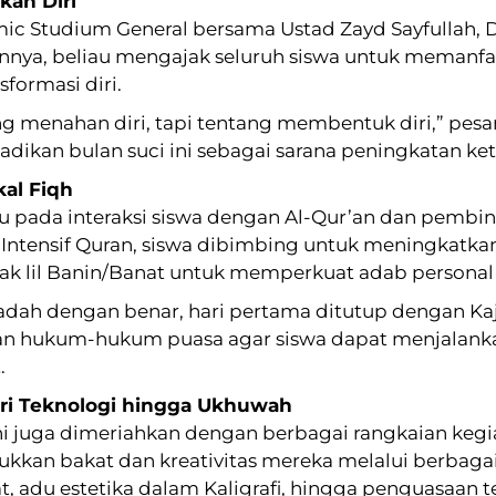
an Diri
mic Studium General bersama Ustad Zayd Sayfullah, 
nnya, beliau mengajak seluruh siswa untuk memanf
formasi diri.
 menahan diri, tapi tentang membentuk diri,” pesan
ikan bulan suci ini sebagai sarana peningkatan ke
al Fiqh
u pada interaksi siswa dengan Al-Qur’an dan pembina
Intensif Quran, siswa dibimbing untuk meningkatkan
hlak lil Banin/Banat untuk memperkuat adab personal
dah dengan benar, hari pertama ditutup dengan Kaji
an hukum-hukum puasa agar siswa dapat menjalan
.
ri Teknologi hingga Ukhuwah
i juga dimeriahkan dengan berbagai rangkaian kegia
kkan bakat dan kreativitas mereka melalui berbagai 
t, adu estetika dalam Kaligrafi, hingga penguasaan 