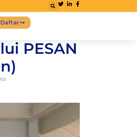
Daftar
alui PESAN
n)
ts