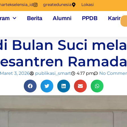
artekselensia_id
greatedunesia
Lokasi
ram
Berita
Alumni
PPDB
Karir
di Bulan Suci mel
Pesantren Ramada
Maret 3, 2026
publikasi_smart
4:17 pm
No Commen