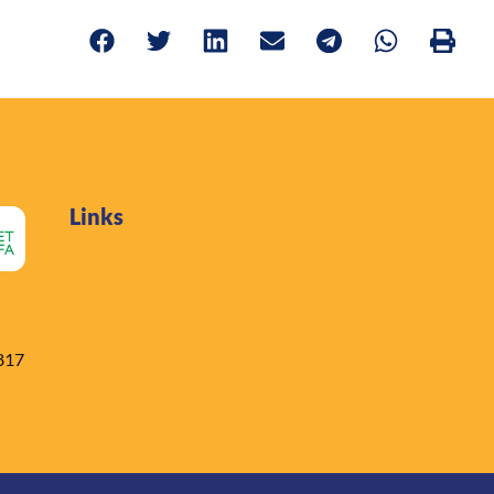
Links
817