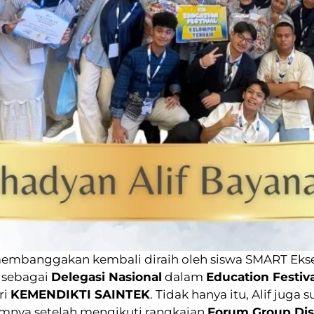
embanggakan kembali diraih oleh siswa SMART Ekse
h sebagai
Delegasi Nasional
dalam
Education Festiv
ri
KEMENDIKTI SAINTEK
. Tidak hanya itu, Alif jug
mnya setelah mengikuti rangkaian
Forum Group Dis