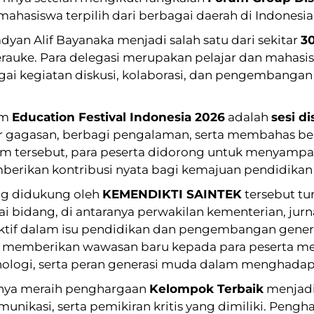
hasiswa terpilih dari berbagai daerah di Indonesia
dyan Alif Bayanaka menjadi salah satu dari sekitar
30
rauke. Para delegasi merupakan pelajar dan mahasis
agai kegiatan diskusi, kolaborasi, dan pengemban
am
Education Festival Indonesia 2026
adalah
sesi d
 gagasan, berbagi pengalaman, serta membahas berba
um tersebut, para peserta didorong untuk menyampaik
rikan kontribusi nyata bagi kemajuan pendidikan 
ang didukung oleh
KEMENDIKTI SAINTEK
tersebut tu
ai bidang, di antaranya perwakilan kementerian, jurna
aktif dalam isu pendidikan dan pengembangan genera
i memberikan wawasan baru kepada para peserta m
ologi, serta peran generasi muda dalam menghadap
mnya meraih penghargaan
Kelompok Terbaik
menjad
unikasi, serta pemikiran kritis yang dimiliki. Pengh