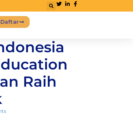
Daftar
ndonesia
Education
dan Raih
k
ts