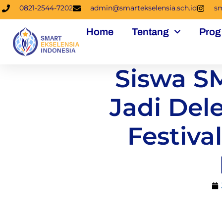
0821-2544-7202
admin@smartekselensia.sch.id
sm
Home
Tentang
Prog
Siswa S
Jadi Del
Festiva