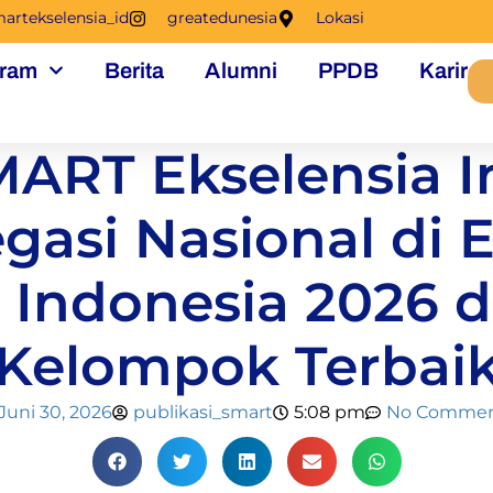
artekselensia_id
greatedunesia
Lokasi
ram
Berita
Alumni
PPDB
Karir
MART Ekselensia I
egasi Nasional di 
l Indonesia 2026 
Kelompok Terbai
Juni 30, 2026
publikasi_smart
5:08 pm
No Commen