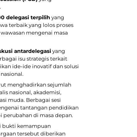
.
0 delegasi terpilih
yang
wa terbaik yang lolos proses
gan wawasan mengenai masa
iskusi antardelegasi
yang
gai isu strategis terkait
an ide-ide inovatif dan solusi
nasional.
rut menghadirkan sejumlah
lis nasional, akademisi,
si muda. Berbagai sesi
engenai tantangan pendidikan
i perubahan di masa depan.
i bukti kemampuan
argaan tersebut diberikan