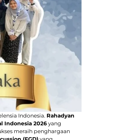
lensia Indonesia.
Rahadyan
al Indonesia 2026
yang
a sukses meraih penghargaan
cussion (FGD)
yang