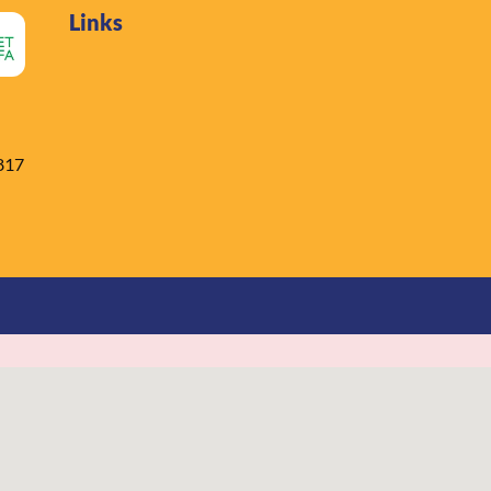
Links
817