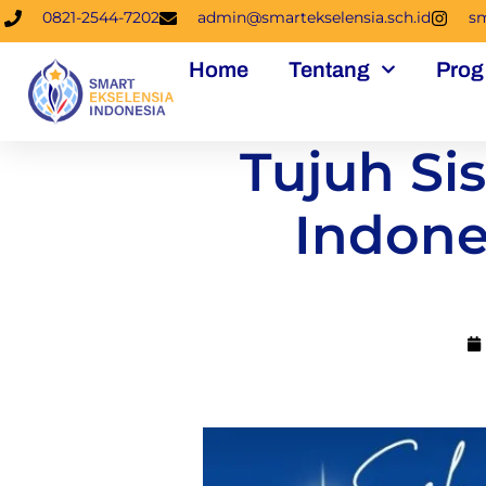
0821-2544-7202
admin@smartekselensia.sch.id
sm
Home
Tentang
Prog
Tujuh Si
Indone