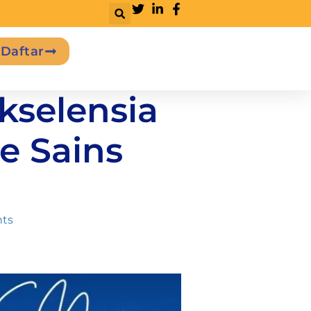
Daftar
kselensia
e Sains
ts