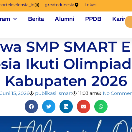
artekselensia_id
greatedunesia
Lokasi
ram
Berita
Alumni
PPDB
Karir
swa SMP SMART E
sia Ikuti Olimpiad
Kabupaten 2026
Juni 15, 2026
publikasi_smart
11:03 am
No Commen