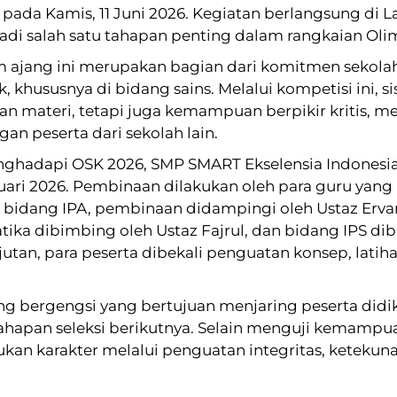
 pada Kamis, 11 Juni 2026. Kegiatan berlangsung d
adi salah satu tahapan penting dalam rangkaian Oli
lam ajang ini merupakan bagian dari komitmen sek
, khususnya di bidang sains. Melalui kompetisi ini, s
 materi, tetapi juga kemampuan berpikir kritis, m
an peserta dari sekolah lain.
nghadapi OSK 2026, SMP SMART Ekselensia Indonesi
ruari 2026. Pembinaan dilakukan oleh para guru yan
bidang IPA, pembinaan didampingi oleh Ustaz Ervan 
ika dibimbing oleh Ustaz Fajrul, dan bidang IPS dibi
n, para peserta dibekali penguatan konsep, latihan 
g bergengsi yang bertujuan menjaring peserta didik
tahapan seleksi berikutnya. Selain menguji kemampu
an karakter melalui penguatan integritas, ketekunan