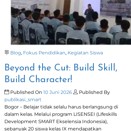
Blog
,
Fokus Pendidikan
,
Kegiatan Siswa
Beyond the Cut: Build Skill,
Build Character!
Published On
10 Juni 2026
Published By
publikasi_smart
Bogor – Belajar tidak selalu harus berlangsung di
dalam kelas. Melalui program LISENSEI (Lifeskills
Development SMART Ekselensia Indonesia),
sebanyak 20 siswa kelas IX mendapatkan