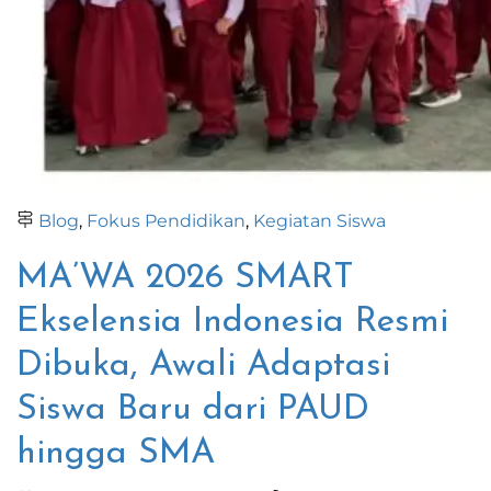
Blog
,
Fokus Pendidikan
,
Kegiatan Siswa
MA’WA 2026 SMART
Ekselensia Indonesia Resmi
Dibuka, Awali Adaptasi
Siswa Baru dari PAUD
hingga SMA