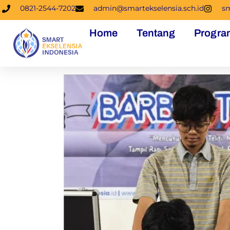
0821-2544-7202
admin@smartekselensia.sch.id
sm
Home
Tentang
Progra