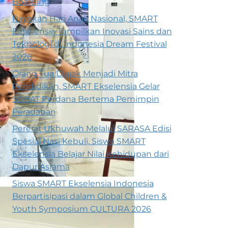
Boarding
Rayakan Hari Anak Nasional, SMART
Ekselensia Tampilkan Inovasi Sains dan
Teknologi di Indonesia Dream Festival
2026
Orang Tua Diajak Menjadi Mitra
Pendidikan, SMART Ekselensia Gelar
SOBAT Perdana Bertema Pemimpin
Peradaban
Pererat Ukhuwah Melalui SARASA Edisi
Spesial Nasi Kebuli, Siswa SMART
Ekselensia Belajar Nilai Kehidupan dari
Dapur Asrama
Siswa SMART Ekselensia Indonesia
Berpartisipasi dalam Global Children &
Youth Symposium CULTURA 2026