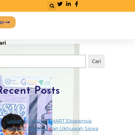
ar
ari
Cari
Recent Posts
Lewat HIDAYAH, SMART Ekselensia
Perkuat Karakter dan Ukhuwah Siswa