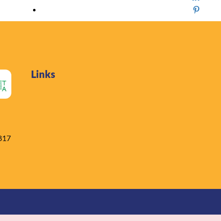
Links
817