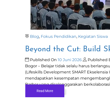
Blog
,
Fokus Pendidikan
,
Kegiatan Siswa
Beyond the Cut: Build Sk
Published On
10 Juni 2026
Published 
Bogor – Belajar tidak selalu harus berlang
(Lifeskills Development SMART Ekselensia I
mendapatkan kesempatan mengembangkan k
Barber yang diselenggarakan berkolaborasi
Read More