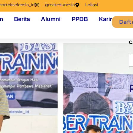
artekselensia_id
greatedunesia
Lokasi
m
Berita
Alumni
PPDB
Karir
Daft
C