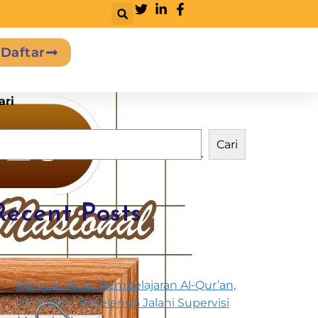
Daftar
ari
Cari
Recent Posts
Perkuat Mutu Pembelajaran Al-Qur’an,
SD SMART Ekselensia Jalani Supervisi