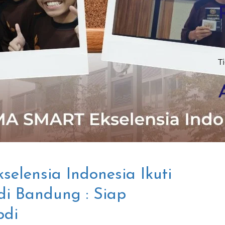
T
lensia Indonesia Ikuti
 Bandung : Siap
bdi