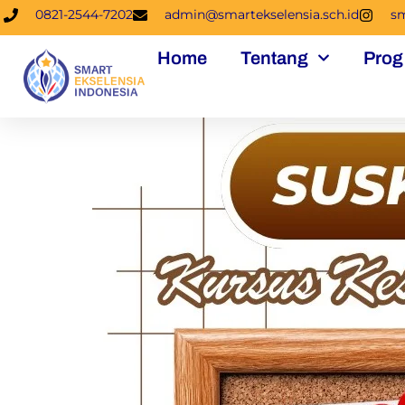
0821-2544-7202
admin@smartekselensia.sch.id
sm
Home
Tentang
Prog