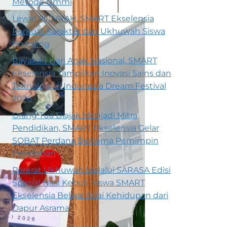
Metode Ummi
Lewat HIDAYAH, SMART Ekselensia
Perkuat Karakter dan Ukhuwah Siswa
Boarding
Rayakan Hari Anak Nasional, SMART
Ekselensia Tampilkan Inovasi Sains dan
Teknologi di Indonesia Dream Festival
2026
Orang Tua Diajak Menjadi Mitra
Pendidikan, SMART Ekselensia Gelar
SOBAT Perdana Bertema Pemimpin
Peradaban
Pererat Ukhuwah Melalui SARASA Edisi
Spesial Nasi Kebuli, Siswa SMART
Ekselensia Belajar Nilai Kehidupan dari
Dapur Asrama