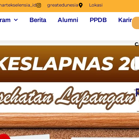
artekselensia_id
greatedunesia
Lokasi
ram
Berita
Alumni
PPDB
Karir
C