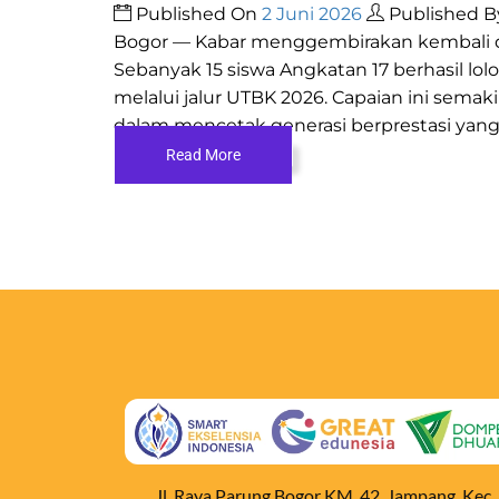
Published On
2 Juni 2026
Published 
Bogor — Kabar menggembirakan kembali da
Sebanyak 15 siswa Angkatan 17 berhasil lol
melalui jalur UTBK 2026. Capaian ini se
dalam mencetak generasi berprestasi yang s
Read More
Jl. Raya Parung Bogor KM. 42, Jampang, Kec.