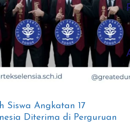
T
h Siswa Angkatan 17
esia Diterima di Perguruan