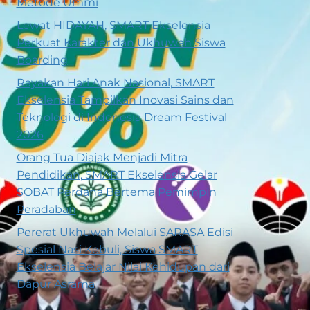
Metode Ummi
Lewat HIDAYAH, SMART Ekselensia
Perkuat Karakter dan Ukhuwah Siswa
Boarding
Rayakan Hari Anak Nasional, SMART
Ekselensia Tampilkan Inovasi Sains dan
Teknologi di Indonesia Dream Festival
2026
Orang Tua Diajak Menjadi Mitra
Pendidikan, SMART Ekselensia Gelar
SOBAT Perdana Bertema Pemimpin
Peradaban
Pererat Ukhuwah Melalui SARASA Edisi
Spesial Nasi Kebuli, Siswa SMART
Ekselensia Belajar Nilai Kehidupan dari
Dapur Asrama