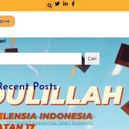
ar
ari
Cari
Recent Posts
Perkuat Mutu Pembelajaran Al-Qur’an,
SD SMART Ekselensia Jalani Supervisi