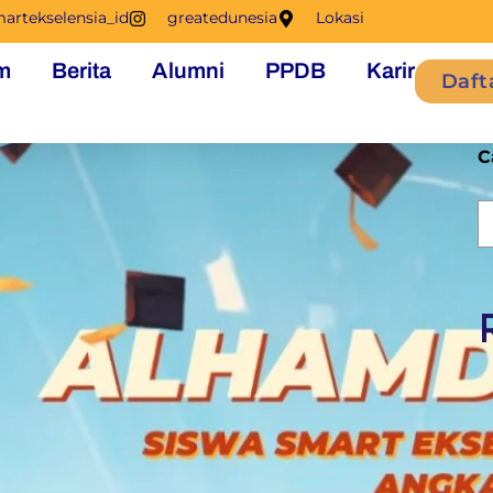
artekselensia_id
greatedunesia
Lokasi
m
Berita
Alumni
PPDB
Karir
Daft
C