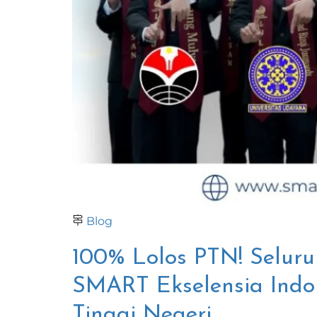
Blog
100% Lolos PTN! Seluru
SMART Ekselensia Indon
Tinggi Negeri