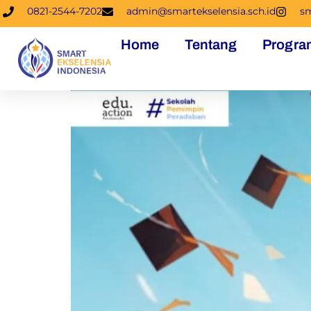
0821-2544-7202
admin@smartekselensia.sch.id
sm
Home
Tentang
Progra