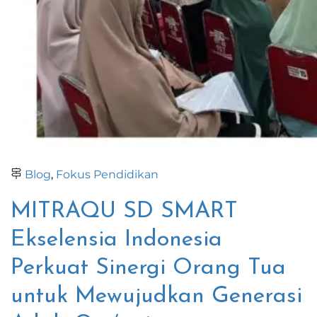
Blog
,
Fokus Pendidikan
MITRAQU SD SMART
Ekselensia Indonesia
Perkuat Sinergi Orang Tua
untuk Mewujudkan Generasi